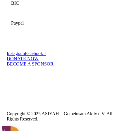
BIC
SSKMDEMMXXX
Paypal
finanzen@asiyah.net
Instagram
Facebook-f
DONATE NOW
BECOME A SPONSOR
Legal Notice
Privacy policy
Contact
AGB
Copyright © 2025
ASIYAH – Gemeinsam Aktiv e.V.
All
Rights Reserved.
0