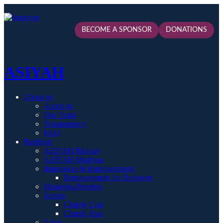
BECOME A SPONSOR
DONATIONS
ASIYAH
About us
About us
Our Team
Transparency
FAQ
Regional
ASIYAH Inklusiv
ASIYAH Madrasa
Integration & Empowerment
Empowerment for Refugees
Homeless Feeding
Events
Charity Cup
Charity Run
Zakat